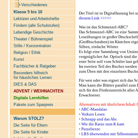
Verschiedenes
Klasse 5 bis 10
Der Titel ist in Digitalfassung bei 
diesem Link >>>>>
Lektüren und Arbeitshefte
Fördern (alle Schulstufen)
Was ist das Schmunzel-ABC?
Das Schmunzel-ABC ist eine Samml
Lebendige Geschichte
Leseübungen in großer Druck­schrif
Theater / Bühnenspiel
(Großbuchstaben) im Kästchen eig
Stille / Konzentration
Silben, einfache Wörter.
Es folgt eine Sammlung von Unsinn
Religion / Ethik
vergnüglicher Art. Optisch sind die 
Kunst
erste Seite soll vom Schüler laut g
Fachbücher & Ratgeber
Im zweiten Teil des Buches werden
zum Üben mit den einzelnen Buchs
Besonders hilfreich
für häusliches Lernen
Für wen oder was eignet sich das
DIES & DAS
Man kann die Blätter parallel zum 
sich für den Förderunterricht aller 
ADVENT / WEIHNACHTEN
Erwachsener.
Digitale Lernhilfen
Alternativen mit ähnlichem Inhalt f
Pakete zum Sparpreis
•
ABC-Mandalas
•
Vorkurs Lesen
Warum STOLZ?
•
Schnapp und das Abc
•
Wie die Katze zum K kam
Die Seite für Eltern
•
Purzeltexte
Die Seite für Kinder
•
LRS überwinden mit Silbentraini