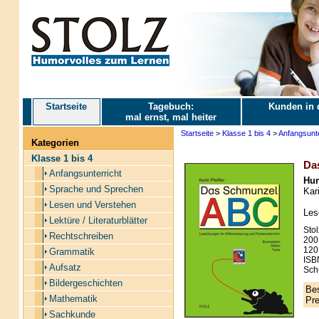
Startseite
Tagebuch:
Kunden in 
mal ernst, mal heiter
Startseite
>
Klasse 1 bis 4
>
Anfangsunte
Kategorien
Klasse 1 bis 4
Da
Anfangsunterricht
Hum
Sprache und Sprechen
Kari
Lesen und Verstehen
Les
Lektüre / Literaturblätter
Stol
Rechtschreiben
200
120
Grammatik
ISB
Aufsatz
Schu
Bildergeschichten
Bes
Mathematik
Pre
Sachkunde