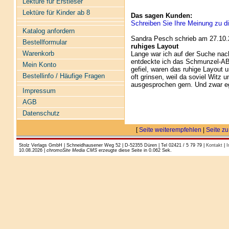
Lektüre für Erstleser
Lektüre für Kinder ab 8
Das sagen Kunden:
Schreiben Sie Ihre Meinung zu di
Katalog anfordern
Sandra Pesch schrieb am 27.10.
Bestellformular
ruhiges Layout
Warenkorb
Lange war ich auf der Suche nac
entdeckte ich das Schmunzel-ABC
Mein Konto
gefiel, waren das ruhige Layout 
Bestellinfo / Häufige Fragen
oft grinsen, weil da soviel Witz
ausgesprochen gern. Und zwar eg
Impressum
AGB
Datenschutz
[
Seite weiterempfehlen
|
Seite zu
Stolz Verlags GmbH | Schneidhausener Weg 52 | D-52355 Düren | Tel 02421 / 5 79 79 |
Kontakt
|
I
10.08.2026 |
chromoSite Media CMS
erzeugte diese Seite in 0.062 Sek.