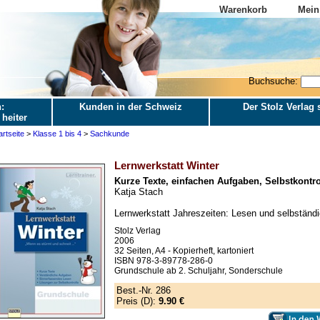
Warenkorb
Mein
Buchsuche:
:
Kunden in der Schweiz
Der Stolz Verlag s
 heiter
artseite
>
Klasse 1 bis 4
>
Sachkunde
Lernwerkstatt Winter
Kurze Texte, einfachen Aufgaben, Selbstkontro
Katja Stach
Lernwerkstatt Jahreszeiten: Lesen und selbständi
Stolz Verlag
2006
32 Seiten, A4 - Kopierheft, kartoniert
ISBN 978-3-89778-286-0
Grundschule ab 2. Schuljahr, Sonderschule
Best.-Nr. 286
Preis (D):
9.90 €