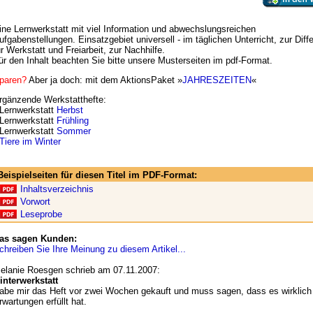
ine Lernwerkstatt mit viel Information und abwechslungsreichen
ufgabenstellungen. Einsatzgebiet universell - im täglichen Unterricht, zur Diff
ür Werkstatt und Freiarbeit, zur Nachhilfe.
ür den Inhalt beachten Sie bitte unsere Musterseiten im pdf-Format.
paren?
Aber ja doch: mit dem AktionsPaket »
JAHRESZEITEN
«
rgänzende Werkstatthefte:
 Lernwerkstatt
Herbst
 Lernwerkstatt
Frühling
 Lernwerkstatt
Sommer
Tiere im Winter
Beispielseiten für diesen Titel im PDF-Format:
Inhaltsverzeichnis
Vorwort
Leseprobe
as sagen Kunden:
chreiben Sie Ihre Meinung zu diesem Artikel...
elanie Roesgen schrieb am 07.11.2007:
interwerkstatt
abe mir das Heft vor zwei Wochen gekauft und muss sagen, dass es wirklich
rwartungen erfüllt hat.