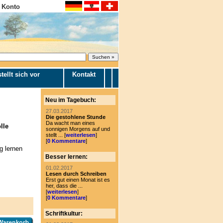
 Konto
tellt sich vor
Kontakt
Neu im Tagebuch:
27.03.2017
Die gestohlene Stunde
Da wacht man eines
lle
sonnigen Morgens auf und
stellt ... [
weiterlesen
]
[
0 Kommentare
]
g lernen
Besser lernen:
01.02.2017
Lesen durch Schreiben
Erst gut einen Monat ist es
her, dass die ...
[
weiterlesen
]
[
0 Kommentare
]
Schriftkultur: