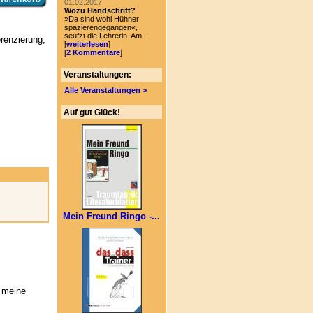
01.02.2017
Wozu Handschrift?
»Da sind wohl Hühner
spazierengegangen«,
seufzt die Lehrerin. Am ...
erenzierung,
[
weiterlesen
]
[
2 Kommentare
]
Veranstaltungen:
Alle Veranstaltungen >
Auf gut Glück!
Mein Freund Ringo -...
 meine