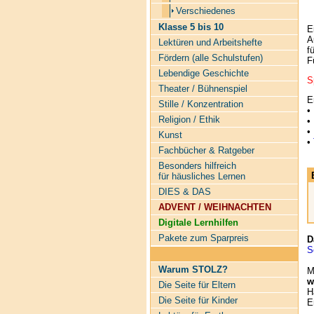
Verschiedenes
Klasse 5 bis 10
E
A
Lektüren und Arbeitshefte
f
Fördern (alle Schulstufen)
F
Lebendige Geschichte
S
Theater / Bühnenspiel
E
Stille / Konzentration
•
Religion / Ethik
•
•
Kunst
•
Fachbücher & Ratgeber
Besonders hilfreich
für häusliches Lernen
DIES & DAS
ADVENT / WEIHNACHTEN
Digitale Lernhilfen
Pakete zum Sparpreis
D
S
Warum STOLZ?
M
w
Die Seite für Eltern
H
Die Seite für Kinder
E