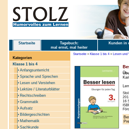
Startseite
Tagebuch:
Kunden in 
mal ernst, mal heiter
Startseite
>
Klasse 1 bis 4
>
Lesen und 
Kategorien
Klasse 1 bis 4
Bes
Anfangsunterricht
Übu
Sprache und Sprechen
Kari
Lesen und Verstehen
Ler
Lektüre / Literaturblätter
Stol
Rechtschreiben
201
16 S
Grammatik
ISB
Aufsatz
Förd
Bildergeschichten
Bes
Mathematik
Pre
Sachkunde