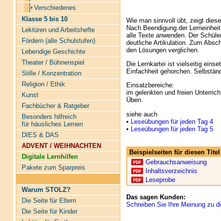
Verschiedenes
Klasse 5 bis 10
Wie man sinnvoll übt, zeigt diese
Nach Beendigung der Lerneinheit 
Lektüren und Arbeitshefte
alle Texte anwenden. Der Schüler
Fördern (alle Schulstufen)
deutliche Artikulation. Zum Absc
den Lösungen verglichen.
Lebendige Geschichte
Theater / Bühnenspiel
Die Lernkartei ist vielseitig ein
Einfachheit gehorchen. Selbständ
Stille / Konzentration
Religion / Ethik
Einsatzbereiche:
im gelenkten und freien Unterrich
Kunst
Üben.
Fachbücher & Ratgeber
siehe auch
Besonders hilfreich
•
Leseübungen für jeden Tag 4
für häusliches Lernen
•
Leseübungen für jeden Tag 5
DIES & DAS
ADVENT / WEIHNACHTEN
Beispielseiten für diesen Tit
Digitale Lernhilfen
Gebrauchsanweisung
Pakete zum Sparpreis
Inhaltsverzeichnis
Leseprobe
Warum STOLZ?
Das sagen Kunden:
Die Seite für Eltern
Schreiben Sie Ihre Meinung zu di
Die Seite für Kinder