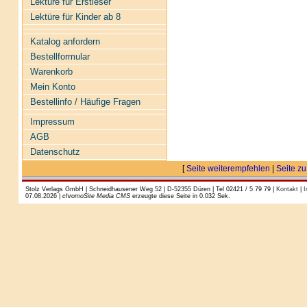
Lektüre für Erstleser
Lektüre für Kinder ab 8
Katalog anfordern
Bestellformular
Warenkorb
Mein Konto
Bestellinfo / Häufige Fragen
Impressum
AGB
Datenschutz
[
Seite weiterempfehlen
|
Seite zu
Stolz Verlags GmbH | Schneidhausener Weg 52 | D-52355 Düren | Tel 02421 / 5 79 79 |
Kontakt
|
I
07.08.2026 |
chromoSite Media CMS
erzeugte diese Seite in 0.032 Sek.