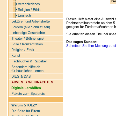
Pre
Verschiedenes
Religion / Ethik
Englisch
Dieses Heft bietet eine Auswahl 
Lektüren und Arbeitshefte
Rechtschreibunterricht ab dem 5.
geeignet für Fördermaßnahmen im
Fördern (alle Schulstufen)
Lebendige Geschichte
Sie erhalten diesen Titel bei un
Theater / Bühnenspiel
Das sagen Kunden:
Stille / Konzentration
Schreiben Sie Ihre Meinung zu di
Religion / Ethik
Kunst
Fachbücher & Ratgeber
Besonders hilfreich
für häusliches Lernen
DIES & DAS
ADVENT / WEIHNACHTEN
Digitale Lernhilfen
Pakete zum Sparpreis
Warum STOLZ?
Die Seite für Eltern