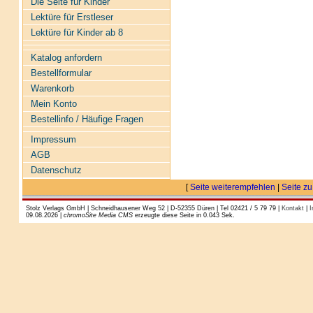
Die Seite für Kinder
Lektüre für Erstleser
Lektüre für Kinder ab 8
Katalog anfordern
Bestellformular
Warenkorb
Mein Konto
Bestellinfo / Häufige Fragen
Impressum
AGB
Datenschutz
[
Seite weiterempfehlen
|
Seite zu
Stolz Verlags GmbH | Schneidhausener Weg 52 | D-52355 Düren | Tel 02421 / 5 79 79 |
Kontakt
|
I
09.08.2026 |
chromoSite Media CMS
erzeugte diese Seite in 0.043 Sek.