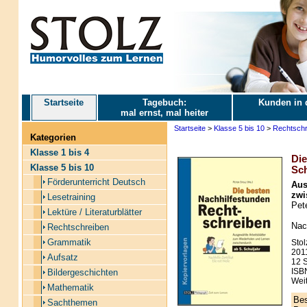
Startseite
Tagebuch:
Kunden in 
mal ernst, mal heiter
Startseite
>
Klasse 5 bis 10
>
Rechtschr
Kategorien
Klasse 1 bis 4
Die
Klasse 5 bis 10
Sch
Förderunterricht Deutsch
Aus
zwi
Lesetraining
Pete
Lektüre / Literaturblätter
Nac
Rechtschreiben
Grammatik
Stol
201
Aufsatz
12 S
ISB
Bildergeschichten
Weit
Mathematik
Bes
Sachthemen