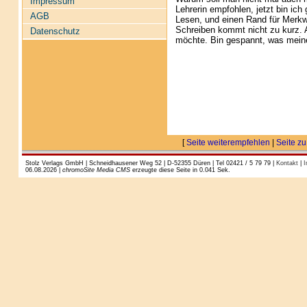
Impressum
Lehrerin empfohlen, jetzt bin ic
AGB
Lesen, und einen Rand für Merkw
Schreiben kommt nicht zu kurz. 
Datenschutz
möchte. Bin gespannt, was meine
[
Seite weiterempfehlen
|
Seite zu
Stolz Verlags GmbH | Schneidhausener Weg 52 | D-52355 Düren | Tel 02421 / 5 79 79 |
Kontakt
|
I
06.08.2026 |
chromoSite Media CMS
erzeugte diese Seite in 0.041 Sek.