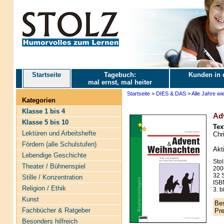
Startseite
Tagebuch:
Kunden in 
mal ernst, mal heiter
Startseite
>
DIES & DAS
>
Alle Jahre wie
Kategorien
Klasse 1 bis 4
Ad
Klasse 5 bis 10
Tex
Lektüren und Arbeitshefte
Chr
Fördern (alle Schulstufen)
Akt
Lebendige Geschichte
Stol
Theater / Bühnenspiel
200
32 S
Stille / Konzentration
ISB
Religion / Ethik
3. b
Kunst
Bes
Fachbücher & Ratgeber
Pre
Besonders hilfreich