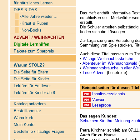
für häusliches Lernen
DIES & DAS
Das Heft enthält informative Tex
Alle Jahre wieder ...
erschließen soll. Merkwörter we
erstellt.
Kraut & Rüben
Die Schüler arbeiten selbständig
Non-Books
finden sich die Lösungen.
ADVENT / WEIHNACHTEN
Zur Ergänzung und Vertiefung d
Digitale Lernhilfen
Sammlung von Spielstücken, Rit
Pakete zum Sparpreis
Auch diese Titel passen zum Th
•
Witzige Weihnachtssketche
•
Abenteuer im Weihnachtswald
(
Warum STOLZ?
•
Weihnachtsbräuche in aller Wel
Die Seite für Eltern
•
Lese-Advent
(Lesetexte)
Die Seite für Kinder
Lektüre für Erstleser
Beispielseiten für diesen Tit
Lektüre für Kinder ab 8
Inhaltsverzeichnis
Vorwort
Katalog anfordern
Leseprobe
Bestellformular
Das sagen Kunden:
Warenkorb
Schreiben Sie Ihre Meinung zu di
Mein Konto
Petra Kirchner schrieb am 07.11.
Bestellinfo / Häufige Fragen
Auch für zu Hause
Warum soll man nicht mal auch m