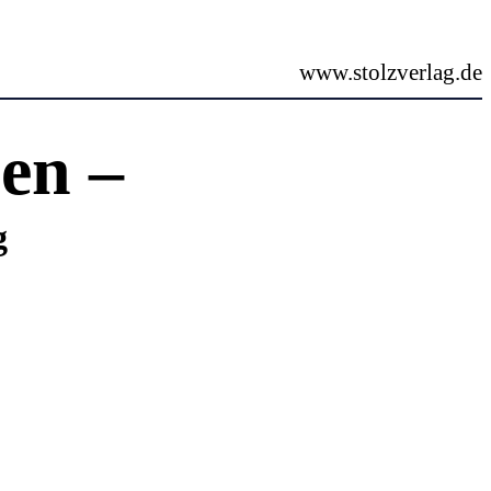
www.stolzverlag.de
en –
g