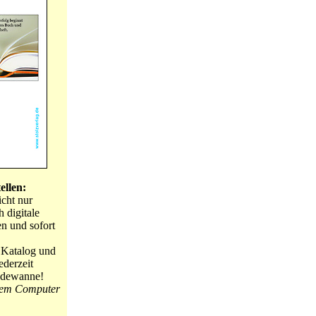
ellen:
icht nur
 digitale
en und sofort
n Katalog und
ederzeit
adewanne!
 dem Computer