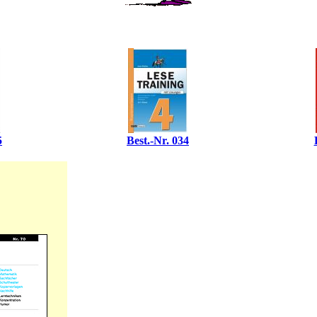
5
Best.-Nr. 034