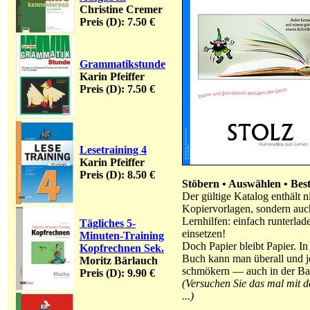
Christine Cremer
Preis (D): 7.50 €
Grammatikstunde
Karin Pfeiffer
Preis (D): 7.50 €
Lesetraining 4
Karin Pfeiffer
Preis (D): 8.50 €
Stöbern • Auswählen • Best
Der gültige Katalog enthält n
Kopiervorlagen, sondern auch
Lernhilfen: einfach runterlad
Tägliches 5-
einsetzen!
Minuten-Training
Doch Papier bleibt Papier. I
Kopfrechnen Sek.
Buch kann man überall und j
Moritz Bärlauch
schmökern — auch in der B
Preis (D): 9.90 €
(Versuchen Sie das mal mit
...)